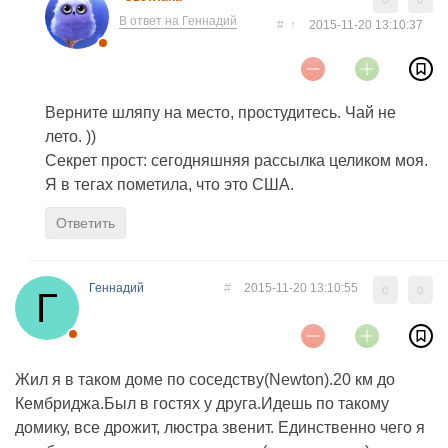
0
0
В ответ на Геннадий
#
↑
2015-11-20 13:10:37
Верните шляпу на место, простудитесь. Чай не
лето. ))
Секрет прост: сегодняшняя рассылка целиком моя.
Я в тегах пометила, что это США.
Ответить
Геннадий
#
2015-11-20 13:10:55
0
0
Жил я в таком доме по соседству(Newton).20 км до
Кембриджа.Был в гостях у друга.Идешь по такому
домику, все дрожит, люстра звенит. Единственно чего я