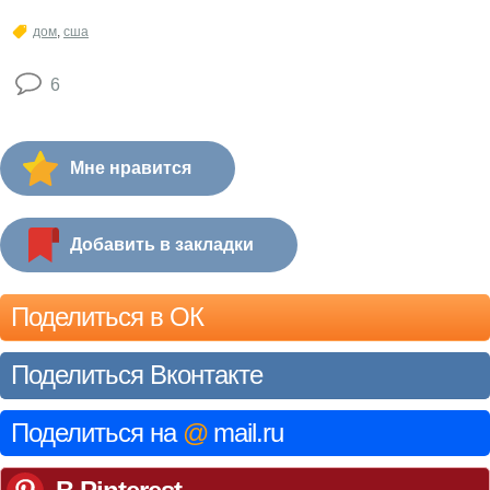
дом
,
сша
6
Мне нравится
Добавить в закладки
Поделиться в ОК
Поделиться Вконтакте
Поделиться на
@
mail.ru