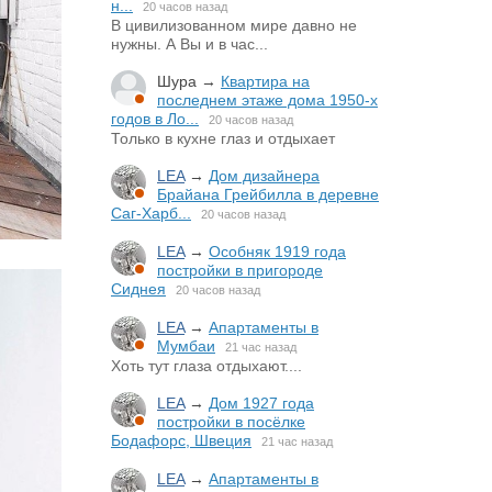
н...
20 часов назад
В цивилизованном мире давно не
нужны. А Вы и в час...
Шура
→
Квартира на
последнем этаже дома 1950-х
годов в Ло...
20 часов назад
Только в кухне глаз и отдыхает
LEA
→
Дом дизайнера
Брайана Грейбилла в деревне
Саг-Харб...
20 часов назад
LEA
→
Особняк 1919 года
постройки в пригороде
Сиднея
20 часов назад
LEA
→
Апартаменты в
Мумбаи
21 час назад
Хоть тут глаза отдыхают....
LEA
→
Дом 1927 года
постройки в посёлке
Бодафорс, Швеция
21 час назад
LEA
→
Апартаменты в