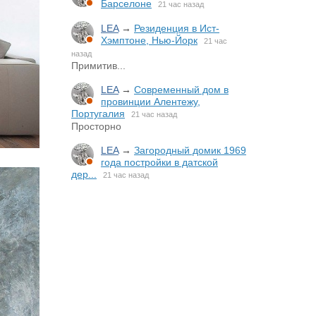
Барселоне
21 час назад
LEA
→
Резиденция в Ист-
Хэмптоне, Нью-Йорк
21 час
назад
Примитив...
LEA
→
Современный дом в
провинции Алентежу,
Португалия
21 час назад
Просторно
LEA
→
Загородный домик 1969
года постройки в датской
дер...
21 час назад