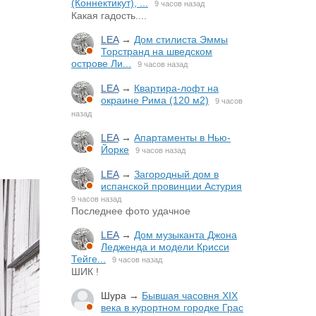
(Коннектикут), ...
9 часов назад
Какая гадость....
LEA
→
Дом стилиста Эммы
Торстранд на шведском
острове Ли...
9 часов назад
LEA
→
Квартира-лофт на
окраине Рима (120 м2)
9 часов
назад
LEA
→
Апартаменты в Нью-
Йорке
9 часов назад
LEA
→
Загородный дом в
испанской провинции Астурия
9 часов назад
Последнее фото удачное
LEA
→
Дом музыканта Джона
Ледженда и модели Крисси
Тейге...
9 часов назад
ШИК !
Шура
→
Бывшая часовня XIX
века в курортном городке Грас