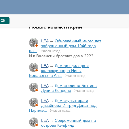
ОК
Новые комментарии
LEA
→
Обновлённый много лет
заброшенный дом 1946 года
по...
9 часов назад
И в Валенсии бросают дома ????
LEA
→
Дом арт-дилера и
коллекционера Нины
Бонаволья в Ап...
9 часов назад
LEA
→
Дом стилиста Беттины
Луни в Лондоне
9 часов назад
LEA
→
Дом скульптора и
дизайнера Ингрид Донат под
Париже...
9 часов назад
LEA
→
Современный дом на
острове Кэнфилд