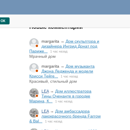
ОК
Новые комментарии
margarita
→
Дом скульптора и
дизайнера Ингрид Донат под
Париже...
1 час назад
Мрачный дом
margarita
→
Дом музыканта
Джона Ледженда и модели
Крисси Тейге...
1 час назад
Красивый, стильный дом
LEA
→
Дом иллюстратора
Тины Оченанте в городке
Марина, К...
1 час назад
LEA
→
Дом амбассадора
лакокрасочного бренда Farrow
& Bal...
1 час назад