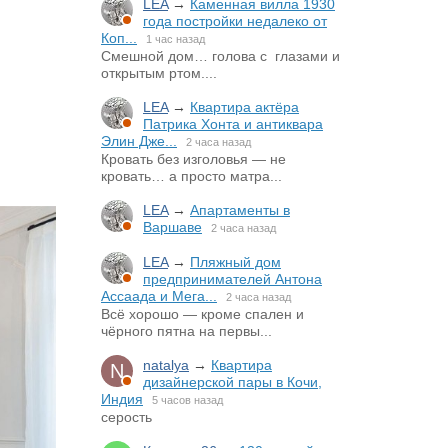
LEA
→
Каменная вилла 1930
года постройки недалеко от
Коп...
1 час назад
Смешной дом… голова с глазами и
открытым ртом....
LEA
→
Квартира актёра
Патрика Хонта и антиквара
Элин Дже...
2 часа назад
Кровать без изголовья — не
кровать… а просто матра...
LEA
→
Апартаменты в
Варшаве
2 часа назад
LEA
→
Пляжный дом
предпринимателей Антона
Ассаада и Мега...
2 часа назад
Всё хорошо — кроме спален и
чёрного пятна на первы...
natalya
→
Квартира
дизайнерской пары в Кочи,
Индия
5 часов назад
серость