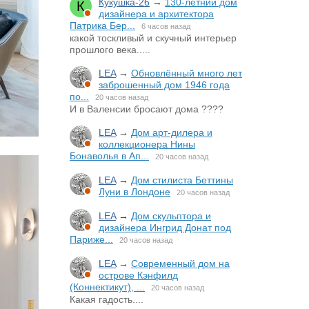
Кукушка-26
→
130-летний дом
дизайнера и архитектора
Патрика Бер...
6 часов назад
какой тоскливый и скучный интерьер
прошлого века.....
LEA
→
Обновлённый много лет
заброшенный дом 1946 года
по...
20 часов назад
И в Валенсии бросают дома ????
LEA
→
Дом арт-дилера и
коллекционера Нины
Бонаволья в Ап...
20 часов назад
LEA
→
Дом стилиста Беттины
Луни в Лондоне
20 часов назад
LEA
→
Дом скульптора и
дизайнера Ингрид Донат под
Париже...
20 часов назад
LEA
→
Современный дом на
острове Кэнфилд
(Коннектикут), ...
20 часов назад
Какая гадость....