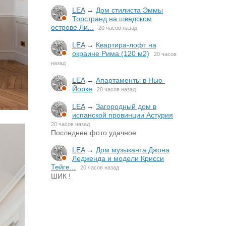
LEA
→
Дом стилиста Эммы
Торстранд на шведском
острове Ли...
20 часов назад
LEA
→
Квартира-лофт на
окраине Рима (120 м2)
20 часов
назад
LEA
→
Апартаменты в Нью-
Йорке
20 часов назад
LEA
→
Загородный дом в
испанской провинции Астурия
20 часов назад
Последнее фото удачное
LEA
→
Дом музыканта Джона
Ледженда и модели Крисси
Тейге...
20 часов назад
ШИК !