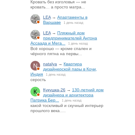
Кровать без изголовья — не
кровать… а просто матра...
LEA
→
Апартаменты в
Варшаве
1 день назад
LEA
→
Пляжный дом
предпринимателей Антона
Ассаада и Мега...
1 день назад
Всё хорошо — кроме спален и
чёрного пятна на первы...
natalya
→
Квартира
дизайнерской пары в Кочи,
Индия
1 день назад
серость
Кукушка-26
→
130-летний дом
дизайнера и архитектора
Патрика Бер...
1 день назад
какой тоскливый и скучный интерьер
прошлого века.....