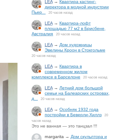
LEA
→
Квартира кастинг-
директора в модной индустрии
Пьер...
20 часов назад
LEA
→
Квартира-лофт
площадью 77 м2 в Брисбене,
Австралия
20 часов назад
LEA
→
Дом художницы
Эвелины Кроон в Стокгольме
20 часов назад
LEA
→
Квартира в
современном жилом
комплексе в Барселоне
20 часов назад
LEA
→
Летний дом большой
семьи на Балеарских островах,
д...
20 часов назад
LEA
→
Особняк 1932 года
постройки в Беверли-Хиллз
20
часов назад
Это не ванная — это танцзал !!!
margarita
→
Дом скульптора и