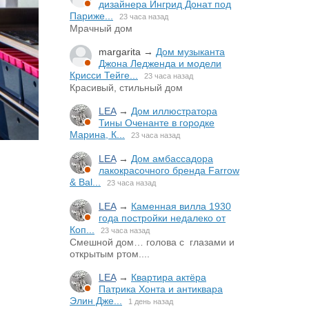
дизайнера Ингрид Донат под
Париже...
23 часа назад
Мрачный дом
margarita
→
Дом музыканта
Джона Ледженда и модели
Крисси Тейге...
23 часа назад
Красивый, стильный дом
LEA
→
Дом иллюстратора
Тины Оченанте в городке
Марина, К...
23 часа назад
LEA
→
Дом амбассадора
лакокрасочного бренда Farrow
& Bal...
23 часа назад
LEA
→
Каменная вилла 1930
года постройки недалеко от
Коп...
23 часа назад
Смешной дом… голова с глазами и
открытым ртом....
LEA
→
Квартира актёра
Патрика Хонта и антиквара
Элин Дже...
1 день назад