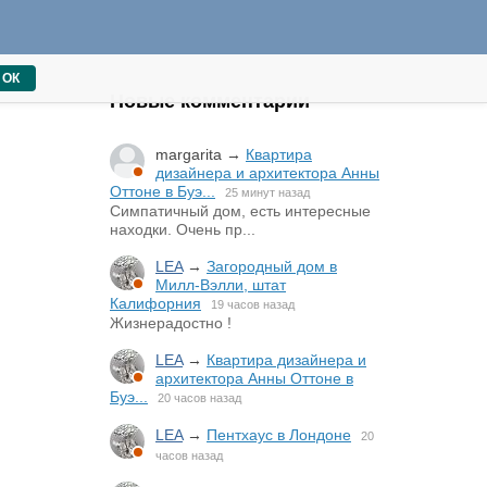
ОК
Новые комментарии
margarita
→
Квартира
дизайнера и архитектора Анны
Оттоне в Буэ...
25 минут назад
Симпатичный дом, есть интересные
находки. Очень пр...
LEA
→
Загородный дом в
Милл-Вэлли, штат
Калифорния
19 часов назад
Жизнерадостно !
LEA
→
Квартира дизайнера и
архитектора Анны Оттоне в
Буэ...
20 часов назад
LEA
→
Пентхаус в Лондоне
20
часов назад