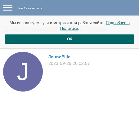
Дизайн интерьера
Мы используем куки и метрики для работы сайта.
Подробнее в
Дом кулинаров Пита и Эрики
Политике
.
Критикидес в Мельбурне, Австралия
ОК
Дома
JeuneFille
2023-09-25 20:02:57