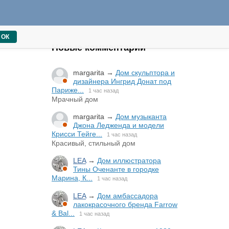
ОК
Новые комментарии
margarita
→
Дом скульптора и
дизайнера Ингрид Донат под
Париже...
1 час назад
Мрачный дом
margarita
→
Дом музыканта
Джона Ледженда и модели
Крисси Тейге...
1 час назад
Красивый, стильный дом
LEA
→
Дом иллюстратора
Тины Оченанте в городке
Марина, К...
1 час назад
LEA
→
Дом амбассадора
лакокрасочного бренда Farrow
& Bal...
1 час назад