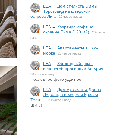
LEA
→
Дом стилиста Эммы
Торстранд на шведском
острове Ли...
20 часов назад
LEA
→
Квартира-лофт на
окраине Рима (120 м2)
20 часов
назад
LEA
→
Апартаменты в Нью-
Йорке
20 часов назад
LEA
→
Загородный дом в
испанской провинции Астурия
20 часов назад
Последнее фото удачное
LEA
→
Дом музыканта Джона
Ледженда и модели Крисси
Тейге...
20 часов назад
ШИК !