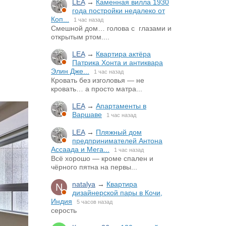
LEA
→
Каменная вилла 1930
года постройки недалеко от
Коп...
1 час назад
Смешной дом… голова с глазами и
открытым ртом....
LEA
→
Квартира актёра
Патрика Хонта и антиквара
Элин Дже...
1 час назад
Кровать без изголовья — не
кровать… а просто матра...
LEA
→
Апартаменты в
Варшаве
1 час назад
LEA
→
Пляжный дом
предпринимателей Антона
Ассаада и Мега...
1 час назад
Всё хорошо — кроме спален и
чёрного пятна на первы...
natalya
→
Квартира
дизайнерской пары в Кочи,
Индия
5 часов назад
серость