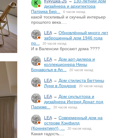
Кукушка-26
→
130-летний дом
дизайнера и архитектора
Патрика Бер...
6 часов назад
какой тоскливый и скучный интерьер
прошлого века.....
LEA
→
Обновлённый много лет
заброшенный дом 1946 года
по...
20 часов назад
И в Валенсии бросают дома ????
LEA
→
Дом арт-дилера и
коллекционера Нины
Бонаволья в Ап...
20 часов назад
LEA
→
Дом стилиста Беттины
Луни в Лондоне
20 часов назад
LEA
→
Дом скульптора и
дизайнера Ингрид Донат под
Париже...
20 часов назад
LEA
→
Современный дом на
острове Кэнфилд
(Коннектикут), ...
20 часов назад
Какая гадость....