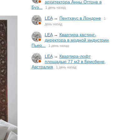
архитектора Анны Оттоне в
Буэ...
1 день назад
LEA
→
Пентхаус в Лондоне
1
день назад
LEA
→
Квартира кастинг-
директора в модной индустрии
Пьер...
1 день назад
LEA
→
Квартира-лофт
площадью 77 м2 в Брисбене,
Австралия
1 день назад