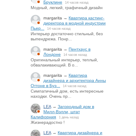
Бруклине
14 часов назад
Модный, легкий, графичный дизайн
margarita
→
Квартира кастинг-
директора в модной индустрии
Пьер...
14 часов назад
Интерьер достаточно стильный, без
выпендрежа. Понр...
margarita
→
Пентхаус в
Лондоне
14 часов назад
Оригинальный интерьер, теплый,
обвалакивающий. В о...
margarita
→
Квартира
дизайнера и архитектора Анны
Оттоне в Буэ...
14 часов назад
Симпатичный дом, есть интересные
находки. Очень пр...
LEA
→
Загородный дом в
Милл-Вэлли, штат
Калифорния
1 день назад
Жизнерадостно !
LEA
→
Квартира дизайнера и