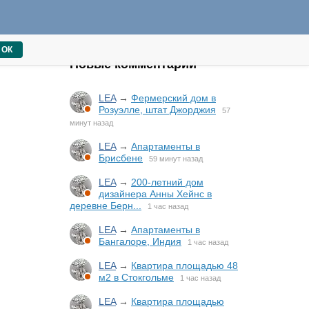
ОК
Новые комментарии
LEA
→
Фермерский дом в
Розуэлле, штат Джорджия
57
минут назад
LEA
→
Апартаменты в
Брисбене
59 минут назад
LEA
→
200-летний дом
дизайнера Анны Хейнс в
деревне Берн...
1 час назад
LEA
→
Апартаменты в
Бангалоре, Индия
1 час назад
LEA
→
Квартира площадью 48
м2 в Стокгольме
1 час назад
LEA
→
Квартира площадью