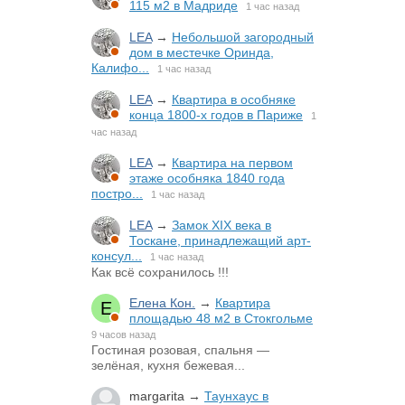
115 м2 в Мадриде
1 час назад
LEA
→
Небольшой загородный
дом в местечке Оринда,
Калифо...
1 час назад
LEA
→
Квартира в особняке
конца 1800-х годов в Париже
1
час назад
LEA
→
Квартира на первом
этаже особняка 1840 года
постро...
1 час назад
LEA
→
Замок XIX века в
Тоскане, принадлежащий арт-
консул...
1 час назад
Как всё сохранилось !!!
Елена Кон.
→
Квартира
площадью 48 м2 в Стокгольме
9 часов назад
Гостиная розовая, спальня —
зелёная, кухня бежевая...
margarita
→
Таунхаус в