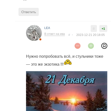
Ответить
LEA
0
+1
В ответ на ива
#
↑
2023-12-21 20:18:05
Нужно попробовать всё, и стульчики тоже
— это же экзотика !!!