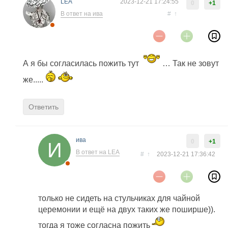
LEA
2023-12-21 17:24:55
0
+1
В ответ на ива
#
↑
А я бы согласилась пожить тут
… Так не зовут
же.....
Ответить
ива
0
+1
В ответ на LEA
#
↑
2023-12-21 17:36:42
только не сидеть на стульчиках для чайной
церемонии и ещё на двух таких же поширше)).
тогда я тоже согласна пожить