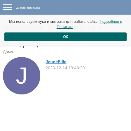
Дизайн интерьера
Мы используем куки и метрики для работы сайта.
Подробнее в
Фермерский дом XVIII века в
Политике
.
коммуне Кастелле-ан-Люберон на
ОК
юге Франции
Дома
JeuneFille
2023-12-14 19:43:20