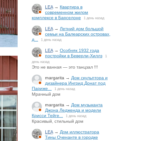
LEA
→
Квартира в
современном жилом
комплексе в Барселоне
1 день назад
LEA
→
Летний дом большой
семьи на Балеарских островах,
д...
1 день назад
LEA
→
Особняк 1932 года
постройки в Беверли-Хиллз
1
день назад
Это не ванная — это танцзал !!!
margarita
→
Дом скульптора и
дизайнера Ингрид Донат под
Париже...
1 день назад
Мрачный дом
margarita
→
Дом музыканта
Джона Ледженда и модели
Крисси Тейге...
1 день назад
Красивый, стильный дом
LEA
→
Дом иллюстратора
Тины Оченанте в городке