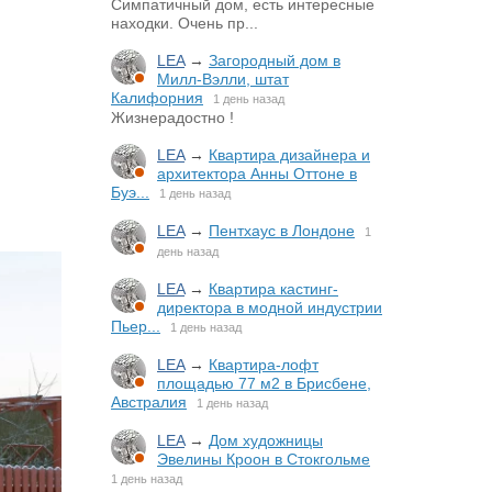
Симпатичный дом, есть интересные
находки. Очень пр...
LEA
→
Загородный дом в
Милл-Вэлли, штат
Калифорния
1 день назад
Жизнерадостно !
LEA
→
Квартира дизайнера и
архитектора Анны Оттоне в
Буэ...
1 день назад
LEA
→
Пентхаус в Лондоне
1
день назад
LEA
→
Квартира кастинг-
директора в модной индустрии
Пьер...
1 день назад
LEA
→
Квартира-лофт
площадью 77 м2 в Брисбене,
Австралия
1 день назад
LEA
→
Дом художницы
Эвелины Кроон в Стокгольме
1 день назад