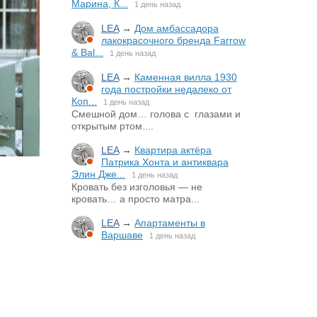
Марина, К...
1 день назад
LEA
→
Дом амбассадора
лакокрасочного бренда Farrow
& Bal...
1 день назад
LEA
→
Каменная вилла 1930
года постройки недалеко от
Коп...
1 день назад
Смешной дом… голова с глазами и
открытым ртом....
LEA
→
Квартира актёра
Патрика Хонта и антиквара
Элин Дже...
1 день назад
Кровать без изголовья — не
кровать… а просто матра...
LEA
→
Апартаменты в
Варшаве
1 день назад