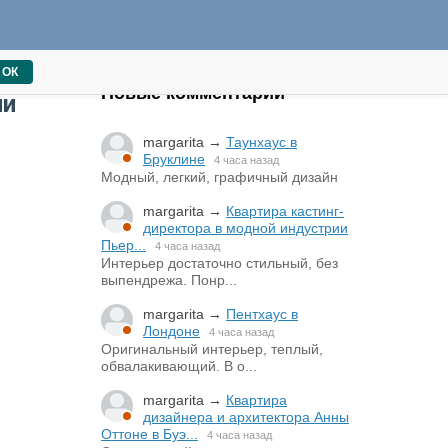
ОК
Новые комментарии
ии
margarita
→
Таунхаус в
Бруклине
4 часа назад
Модный, легкий, графичный дизайн
margarita
→
Квартира кастинг-
директора в модной индустрии
Пьер...
4 часа назад
Интерьер достаточно стильный, без
выпендрежа. Понр...
margarita
→
Пентхаус в
Лондоне
4 часа назад
Оригинальный интерьер, теплый,
обвалакивающий. В о...
margarita
→
Квартира
дизайнера и архитектора Анны
Оттоне в Буэ...
4 часа назад