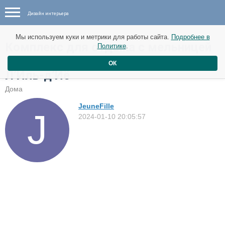
Дизайн интерьера
Мы используем куки и метрики для работы сайта.
Подробнее в
Комплекс для отдыха с мельницей
Политике
.
1808 года на французском острове
ОК
Л’Иль-д’Иё
Дома
JeuneFille
2024-01-10 20:05:57