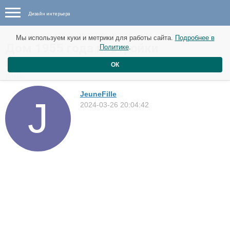
Дизайн интерьера
Мы используем куки и метрики для работы сайта.
Подробнее в
Дом 1955 года постройки
Политике
.
площадью 145 м2 в Швеции
ОК
Дома
JeuneFille
2024-03-26 20:04:42