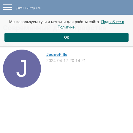
Дизайн интерьера
Мы используем куки и метрики для работы сайта.
Подробнее в
Современный дом в графстве
Политике
.
Ратленд, Великобритания
ОК
Дома
JeuneFille
2024-04-17 20:14:21