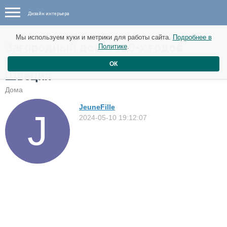
Дизайн интерьера
Мы используем куки и метрики для работы сайта.
Подробнее в
Загородный дом 1920-х годов
Политике
.
постройки в местечке Бревик,
ОК
Швеция
Дома
JeuneFille
2024-05-10 19:12:07