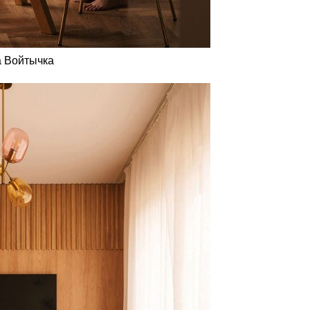
 Войтычка