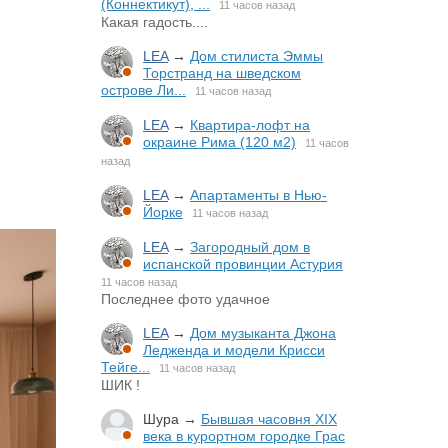
(Коннектикут), ...
11 часов назад
Какая гадость....
LEA
→
Дом стилиста Эммы
Торстранд на шведском
острове Ли...
11 часов назад
LEA
→
Квартира-лофт на
окраине Рима (120 м2)
11 часов
назад
LEA
→
Апартаменты в Нью-
Йорке
11 часов назад
LEA
→
Загородный дом в
испанской провинции Астурия
11 часов назад
Последнее фото удачное
LEA
→
Дом музыканта Джона
Ледженда и модели Крисси
Тейге...
11 часов назад
ШИК !
Шура
→
Бывшая часовня XIX
века в курортном городке Грас