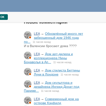
ОК
Новые комментарии
LEA
→
Обновлённый много лет
заброшенный дом 1946 года
по...
11 часов назад
И в Валенсии бросают дома ????
LEA
→
Дом арт-дилера и
коллекционера Нины
Бонаволья в Ап...
11 часов назад
LEA
→
Дом стилиста Беттины
Луни в Лондоне
11 часов назад
LEA
→
Дом скульптора и
дизайнера Ингрид Донат под
Париже...
11 часов назад
LEA
→
Современный дом на
острове Кэнфилд