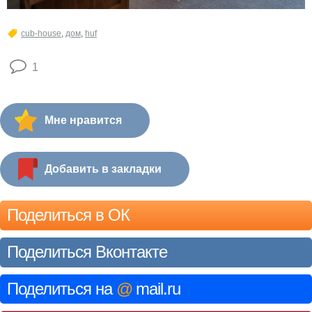
cub-house
,
дом
,
huf
1
Мне нравится
Добавить в закладки
Поделиться в ОК
Поделиться Вконтакте
Поделиться на
@
mail.ru