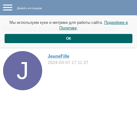
Дизайн интерьера
Мы используем куки и метрики для работы сайта.
Подробнее в
Квартира дизайнера Анн-Катрин
Политике
.
Полстам в Линчёпинге, Швеция
ОК
Квартиры
JeuneFille
2024-03-07 17:11:37