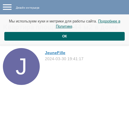
Дизайн интерьера
Мы используем куки и метрики для работы сайта.
Подробнее в
Квартира площадью 44 м2 в доме
Политике
.
Collective House в Стокгольме
ОК
Квартиры
JeuneFille
2024-03-30 19:41:17