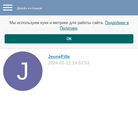
Дизайн интерьера
Мы используем куки и метрики для работы сайта.
Подробнее в
Дом дизайнера Изабель Гринфилд в
Политике
.
местечке Джералдтон, Австралия
ОК
Дома
JeuneFille
2024-05-12 19:53:53