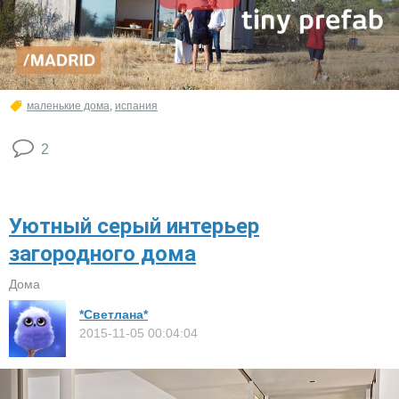
маленькие дома
,
испания
2
Уютный серый интерьер
загородного дома
Дома
*Светлана*
2015-11-05 00:04:04