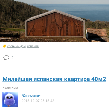
сборный дом
,
испания
2
Милейшая испанская квартира 40м2
Квартиры
*Светлана*
2015-12-07 23:15:42