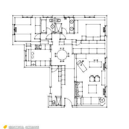
квартира
,
испания