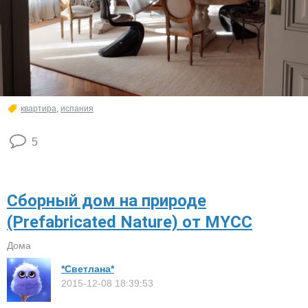
квартира
,
испания
5
Сборный дом на природе
(Prefabricated Nature) от MYCC
Дома
*Светлана*
2015-12-08 18:39:53