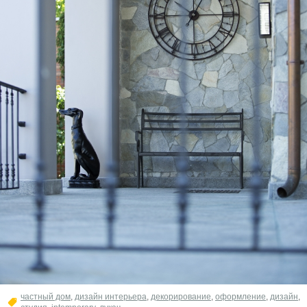
частный дом
,
дизайн интерьера
,
декорирование
,
оформление
,
дизайн
,