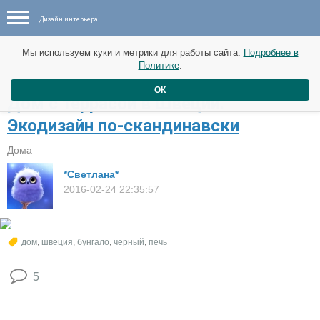
Дизайн интерьера
Мы используем куки и метрики для работы сайта.
Подробнее в
Политике
.
ОК
Дом с террасой в Швеции.
Экодизайн по-скандинавски
Дома
*Светлана*
2016-02-24 22:35:57
дом
,
швеция
,
бунгало
,
черный
,
печь
5