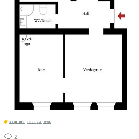
квартира
,
швеция
,
печь
2