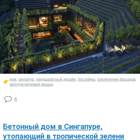
дом
,
сингапур
,
ландшафтный дизайн
,
бассейны
,
озеленение фасадов
,
эксплуатируемая крыша
6
Бетонный дом в Сингапуре,
утопающий в тропической зелени