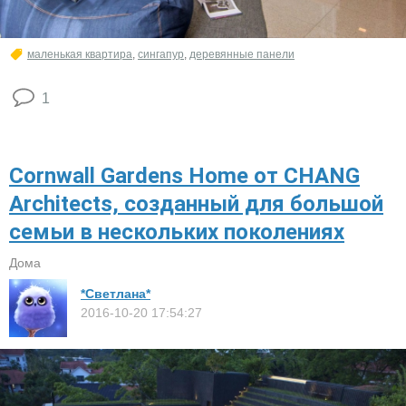
маленькая квартира
,
сингапур
,
деревянные панели
1
Cornwall Gardens Home от CHANG
Architects​, созданный для большой
семьи в нескольких поколениях
Дома
*Светлана*
2016-10-20 17:54:27