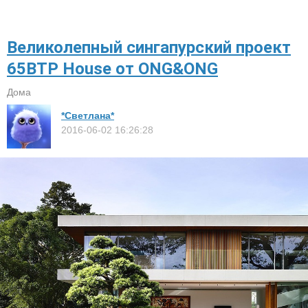
Великолепный сингапурский проект
65BTP House от ONG&ONG
Дома
*Светлана*
2016-06-02 16:26:28