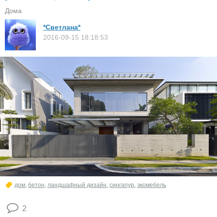
Дома
*Светлана*
2016-09-15 18:18:53
дом
,
бетон
,
ландшафный дизайн
,
сингапур
,
экомебель
2