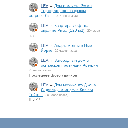
LEA
→
Дом стилиста Эммы
Торстранд на шведском
острове Ли...
20 часов назад
LEA
→
Квартира-лофт на
окраине Рима (120 м2)
20 часов
назад
LEA
→
Апартаменты в Нью-
Йорке
20 часов назад
LEA
→
Загородный дом в
испанской провинции Астурия
20 часов назад
Последнее фото удачное
LEA
→
Дом музыканта Джона
Ледженда и модели Крисси
Тейге...
20 часов назад
ШИК !