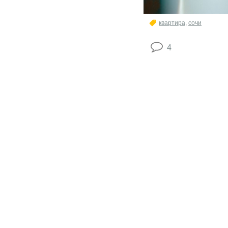
квартира
,
сочи
4