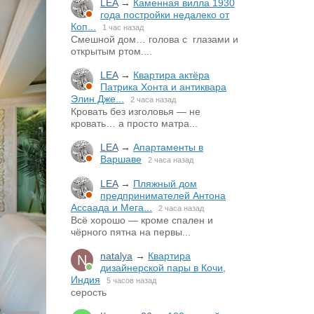
LEA
→
Каменная вилла 1930
года постройки недалеко от
Коп...
1 час назад
Смешной дом… голова с глазами и
открытым ртом....
LEA
→
Квартира актёра
Патрика Хонта и антиквара
Элин Дже...
2 часа назад
Кровать без изголовья — не
кровать… а просто матра...
LEA
→
Апартаменты в
Варшаве
2 часа назад
LEA
→
Пляжный дом
предпринимателей Антона
Ассаада и Мега...
2 часа назад
Всё хорошо — кроме спален и
чёрного пятна на первы...
natalya
→
Квартира
дизайнерской пары в Кочи,
Индия
5 часов назад
серость