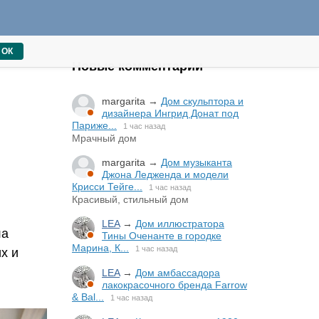
ОК
Новые комментарии
margarita
→
Дом скульптора и
дизайнера Ингрид Донат под
Париже...
1 час назад
Мрачный дом
margarita
→
Дом музыканта
Джона Ледженда и модели
Крисси Тейге...
1 час назад
Красивый, стильный дом
LEA
→
Дом иллюстратора
ла
Тины Оченанте в городке
Марина, К...
1 час назад
х и
LEA
→
Дом амбассадора
лакокрасочного бренда Farrow
& Bal...
1 час назад