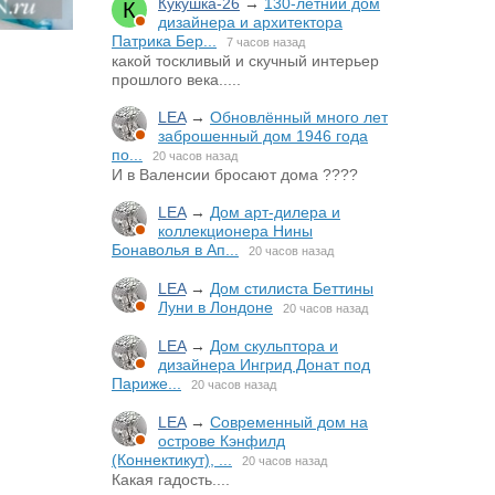
Кукушка-26
→
130-летний дом
дизайнера и архитектора
Патрика Бер...
7 часов назад
какой тоскливый и скучный интерьер
прошлого века.....
LEA
→
Обновлённый много лет
заброшенный дом 1946 года
по...
20 часов назад
И в Валенсии бросают дома ????
LEA
→
Дом арт-дилера и
коллекционера Нины
Бонаволья в Ап...
20 часов назад
LEA
→
Дом стилиста Беттины
Луни в Лондоне
20 часов назад
LEA
→
Дом скульптора и
дизайнера Ингрид Донат под
Париже...
20 часов назад
LEA
→
Современный дом на
острове Кэнфилд
(Коннектикут), ...
20 часов назад
Какая гадость....