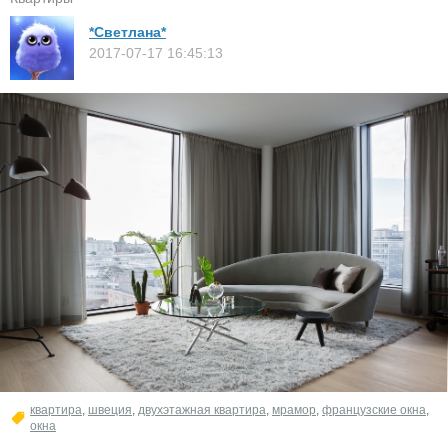
*Светлана*
2017-07-17 16:45:13
квартира
,
швеция
,
двухэтажная квартира
,
мрамор
,
французские окна
,
окна