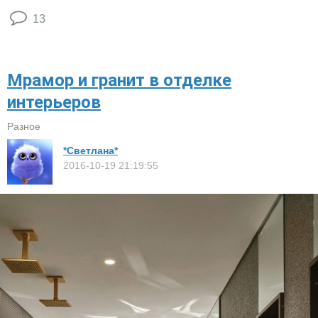
13
Мрамор и гранит в отделке
интерьеров
Разное
*Светлана*
2016-10-19 21:19:55