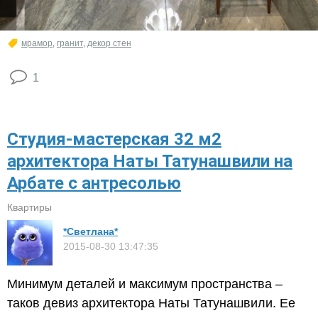
мрамор
,
гранит
,
декор стен
1
Студия-мастерская 32 м2
архитектора Наты Татунашвили на
Арбате с антресолью
Квартиры
*Светлана*
2015-08-30 13:47:35
Минимум деталей и максимум пространства –
таков девиз архитектора Наты Татунашвили. Ее