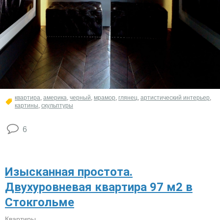
квартира
,
америка
,
черный
,
мрамор
,
глянец
,
артистический интерьер
,
картины
,
скульптуры
6
Изысканная простота.
Двухуровневая квартира 97 м2 в
Стокгольме
Квартиры