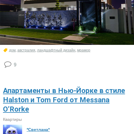
дом
,
австралия
,
ландшафтный дизайн
,
мрамор
9
Апартаменты в Нью-Йорке в стиле
Halston и Tom Ford от Messana
O’Rorke
Квартиры
*Светлана*