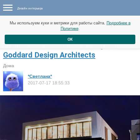
Дизайн интерьера
Мы используем куки и метрики для работы сайта.
Подробнее в
Политике
.
ОК
Promenade Residence от Bayden
Goddard Design Architects
Дома
*Светлана*
2017-07-17 18:55:33