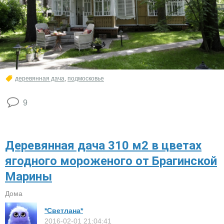
деревянная дача
,
подмосковье
9
Деревянная дача 310 м2 в цветах
ягодного мороженого от Брагинской
Марины
Дома
*Светлана*
2016-02-01 21:04:41