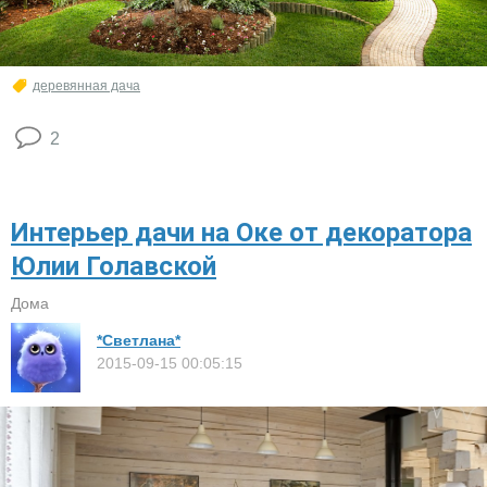
деревянная дача
2
Интерьер дачи на Оке от декоратора
Юлии Голавской
Дома
*Светлана*
2015-09-15 00:05:15