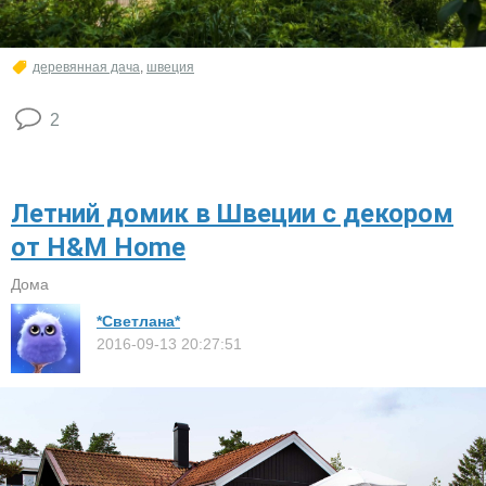
деревянная дача
,
швеция
2
Летний домик в Швеции с декором
от H&M Home
Дома
*Светлана*
2016-09-13 20:27:51