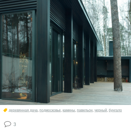
деревянная дача
,
подмосковье
,
камины
,
павильон
,
черный
,
бунгало
3