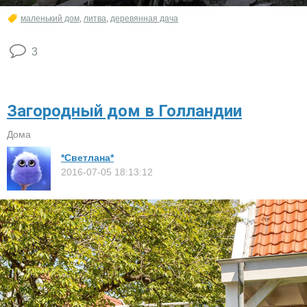
маленький дом
,
литва
,
деревянная дача
3
Загородный дом в Голландии
Дома
*Светлана*
2016-07-05 18:13:12