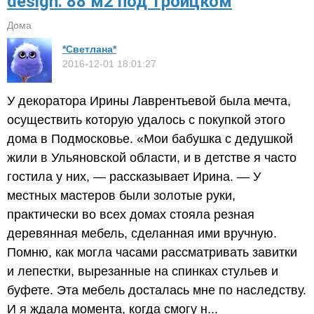
design. 88 м2 под Троицком
Дома
*Светлана*
2016-12-01 18:01:27
У декоратора Ирины Лаврентьевой была мечта,
осуществить которую удалось с покупкой этого
дома в Подмосковье. «Мои бабушка с дедушкой
жили в Ульяновской области, и в детстве я часто
гостила у них, — рассказывает Ирина. — У
местных мастеров были золотые руки,
практически во всех домах стояла резная
деревянная мебель, сделанная ими вручную.
Помню, как могла часами рассматривать завитки
и лепестки, вырезанные на спинках стульев и
буфете. Эта мебель досталась мне по наследству.
И я ждала момента, когда смогу н...