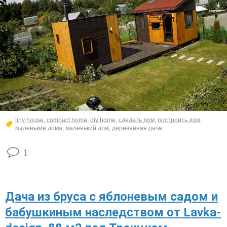
tiny house
,
compact home
,
diy home
,
сделать дом
,
построить дом
,
маленькие дома
,
маленький дом
,
деревянная дача
1
Дача из бруса с яблоневым садом и
бабушкиным наследством от Lavka-