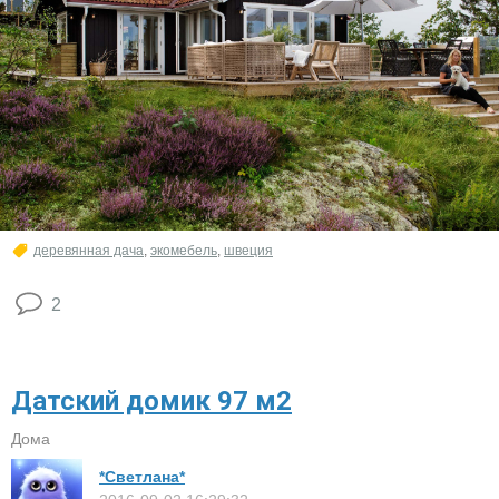
деревянная дача
,
экомебель
,
швеция
2
Датский домик 97 м2
Дома
*Светлана*