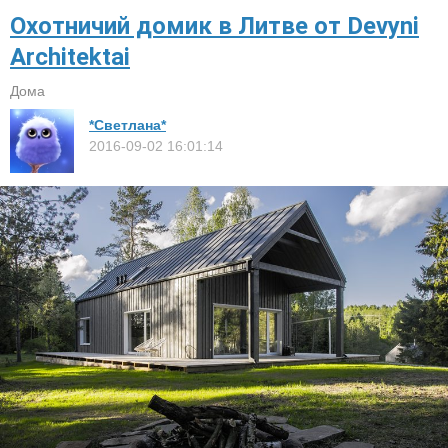
Охотничий домик в Литве от Devyni
Architektai
Дома
*Светлана*
2016-09-02 16:01:14